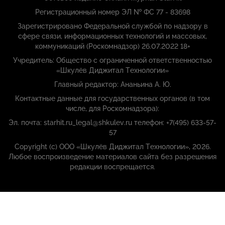
Регистрационный номер ЭЛ № ФС 77 - 83698
Зарегистрировано Федеральной службой по надзору в
сфере связи, информационных технологий и массовых,
коммуникаций (Роскомнадзор) 26.07.2022 18+
Учредитель: Общество с ограниченной ответственностью
«Шкулёв Диджитал Технологии»
Главный редактор: Ананьина А. Ю.
Контактные данные для государственных органов (в том
числе, для Роскомнадзора):
Эл. почта: starhit.ru_legal@shkulev.ru телефон: +7(495) 633-57-
57
Copyright (с) ООО «Шкулёв Диджитал Технологии», 2026.
Любое воспроизведение материалов сайта без разрешения
редакции воспрещается.