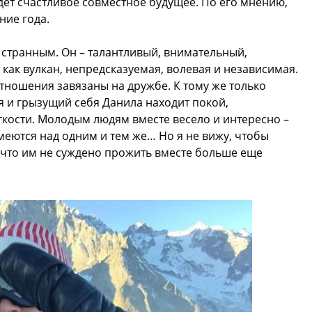
дет счастливое совместное будущее. По его мнению,
ние года.
странным. Он – талантливый, внимательный,
как вулкан, непредсказуемая, волевая и независимая.
 отношения завязаны на дружбе. К тому же только
 и грызущий себя Данила находит покой,
гкости. Молодым людям вместе весело и интересно –
смеются над одним и тем же… Но я не вижу, чтобы
 что им не суждено прожить вместе больше еще