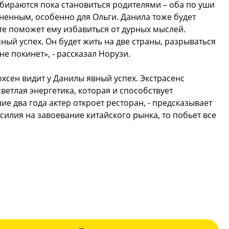
обираются пока становиться родителями – оба по уши
зненным, особенно для Ольги. Данила тоже будет
те поможет ему избавиться от дурных мыслей.
ый успех. Он будет жить на две страны, разрываться
е покинет», - рассказал Норузи.
охсен видит у Данилы явный успех. Экстрасенс
светлая энергетика, которая и способствует
е два года актер откроет ресторан, - предсказывает
усилия на завоевание китайского рынка, то побьет все