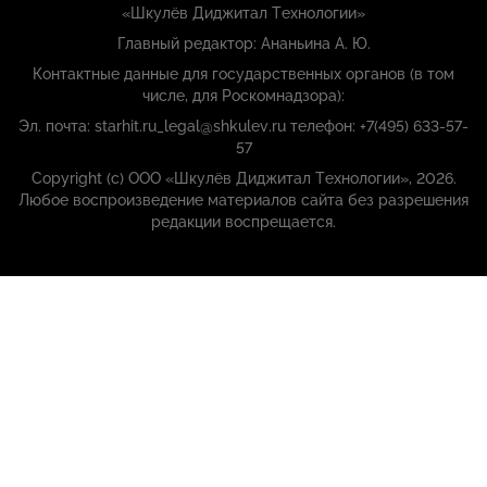
«Шкулёв Диджитал Технологии»
Главный редактор: Ананьина А. Ю.
Контактные данные для государственных органов (в том
числе, для Роскомнадзора):
Эл. почта: starhit.ru_legal@shkulev.ru телефон: +7(495) 633-57-
57
Copyright (с) ООО «Шкулёв Диджитал Технологии», 2026.
Любое воспроизведение материалов сайта без разрешения
редакции воспрещается.