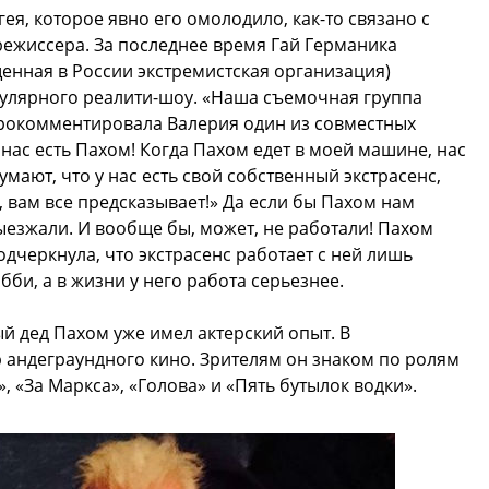
я, которое явно его омолодило, как-то связано с
режиссера. За последнее время Гай Германика
енная в России экстремистская организация)
пулярного реалити-шоу. «Наша съемочная группа
прокомментировала Валерия один из совместных
у нас есть Пахом! Когда Пахом едет в моей машине, нас
мают, что у нас есть свой собственный экстрасенс,
, вам все предсказывает!» Да если бы Пахом нам
ыезжали. И вообще бы, может, не работали! Пахом
дчеркнула, что экстрасенс работает с ней лишь
обби, а в жизни у него работа серьезнее.
 дед Пахом уже имел актерский опыт. В
 андеграундного кино. Зрителям он знаком по ролям
», «За Маркса», «Голова» и «Пять бутылок водки».