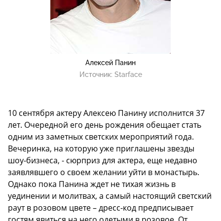
Алексей Панин
Источник:
Starface
10 сентября актеру Алексею Панину исполнится 37
лет. Очередной его день рождения обещает стать
одним из заметных светских мероприятий года.
Вечеринка, на которую уже приглашены звезды
шоу-бизнеса, - сюрприз для актера, еще н
едавно
заявлявшего о своем желании уйти в монастырь
.
Однако пока Панина ждет не тихая жизнь в
уединении и молитвах, а самый настоящий светский
раут в розовом цвете – дресс-код предписывает
гостям явиться на него одетыми в розовое. От