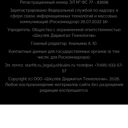
Регистрационный номер ЭЛ № ФС 77 - 83698
Зарегистрировано Федеральной службой по надзору в
сфере связи, информационных технологий и массовых,
коммуникаций (Роскомнадзор) 26.07.2022 18+
Учредитель: Общество с ограниченной ответственностью
«Шкулёв Диджитал Технологии»
Главный редактор: Ананьина А. Ю.
Контактные данные для государственных органов (в том
числе, для Роскомнадзора):
Эл. почта: starhit.ru_legal@shkulev.ru телефон: +7(495) 633-57-
57
Copyright (с) ООО «Шкулёв Диджитал Технологии», 2026.
Любое воспроизведение материалов сайта без разрешения
редакции воспрещается.