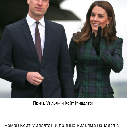
Принц Уильям и Кейт Миддлтон
Роман Кейт Миддлтон и принца Уильяма начался в