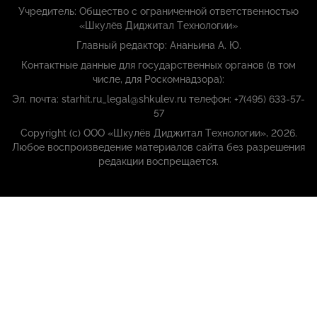
Учредитель: Общество с ограниченной ответственностью
«Шкулёв Диджитал Технологии»
Главный редактор: Ананьина А. Ю.
Контактные данные для государственных органов (в том
числе, для Роскомнадзора):
Эл. почта: starhit.ru_legal@shkulev.ru телефон: +7(495) 633-57-
57
Copyright (с) ООО «Шкулёв Диджитал Технологии», 2026.
Любое воспроизведение материалов сайта без разрешения
редакции воспрещается.