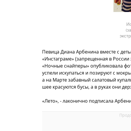
Ис
(з
экстр
Певица Диана Арбенина вместе с деть
«Инстаграме» (запрещенная в России
«Ночные снайперы» опубликовала фот
успели искупаться и позируют с мокр
а на Марте забавный салатовый купал
шее красуются бусы, а в руках они дер
«Лето», - лаконично подписала Арбен