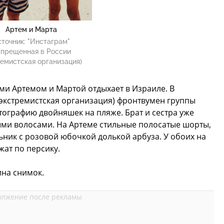
Артем и Марта
точник:
"Инстаграм"
апрещенная в России
емистская организация)
ми Артемом и Мартой отдыхает в Израиле. В
 экстремистская организация) фронтвумен группы
ографию двойняшек на пляже. Брат и сестра уже
ыми волосами. На Артеме стильные полосатые шорты,
ьник с розовой юбочкой долькой арбуза. У обоих на
жат по персику.
ина снимок.