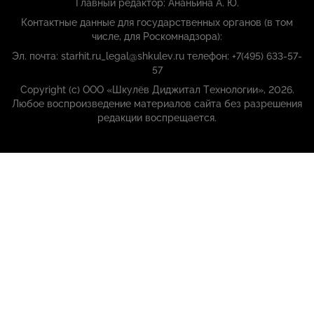
Главный редактор: Ананьина А. Ю.
Контактные данные для государственных органов (в том
числе, для Роскомнадзора):
Эл. почта: starhit.ru_legal@shkulev.ru телефон: +7(495) 633-57-
57
Copyright (с) ООО «Шкулёв Диджитал Технологии», 2026.
Любое воспроизведение материалов сайта без разрешения
редакции воспрещается.