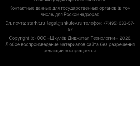
Контактные данные для государственных органов (в том
числе, для Роскомнадзора):
Эл. почта: starhit.ru_legal@shkulev.ru телефон: +7(495) 633-57-
57
Copyright (с) ООО «Шкулёв Диджитал Технологии», 2026.
Любое воспроизведение материалов сайта без разрешения
редакции воспрещается.