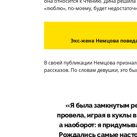
она относится к чтению. Дина решила 
«люблю», по-моему, будет недостаточн
Экс-жена Немцова поведа
В своей публикации Немцова признала
рассказов. По словам девушки, это был
«Я была замкнутым р
провела, играя в куклы в
а наоборот: я придумы
Рождались самые наст