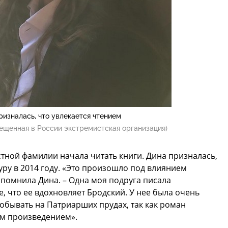
изналась, что увлекается чтением
ещенная в России экстремистская организация)
стной фамилии начала читать книги. Дина призналась,
ру в 2014 году. «Это произошло под влиянием
спомнила Дина. – Одна моя подруга писала
е, что ее вдохновляет Бродский. У нее была очень
побывать на Патриарших прудах, так как роман
м произведением».