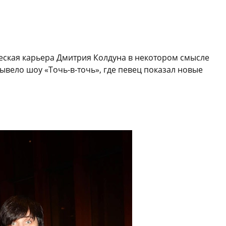
еская карьера Дмитрия Колдуна в некотором смысле
ывело шоу «Точь-в-точь», где певец показал новые