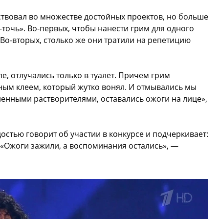
аствовал во множестве достойных проектов, но больше
-точь». Во-первых, чтобы нанести грим для одного
 Во-вторых, столько же они тратили на репетицию
ле, отлучались только в туалет. Причем грим
ным клеем, который жутко вонял. И отмывались мы
нными растворителями, оставались ожоги на лице»,
достью говорит об участии в конкурсе и подчеркивает:
 «Ожоги зажили, а воспоминания остались», —