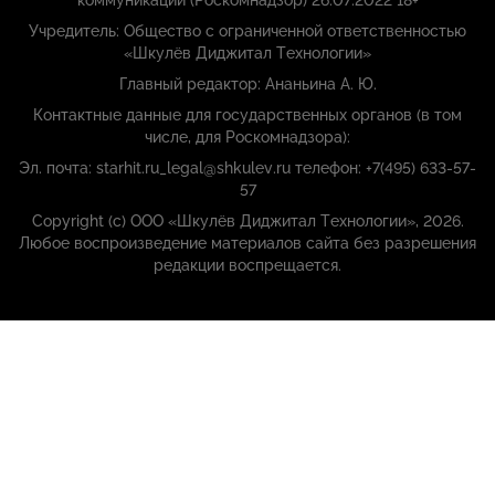
коммуникаций (Роскомнадзор) 26.07.2022 18+
Учредитель: Общество с ограниченной ответственностью
«Шкулёв Диджитал Технологии»
Главный редактор: Ананьина А. Ю.
Контактные данные для государственных органов (в том
числе, для Роскомнадзора):
Эл. почта: starhit.ru_legal@shkulev.ru телефон: +7(495) 633-57-
57
Copyright (с) ООО «Шкулёв Диджитал Технологии», 2026.
Любое воспроизведение материалов сайта без разрешения
редакции воспрещается.