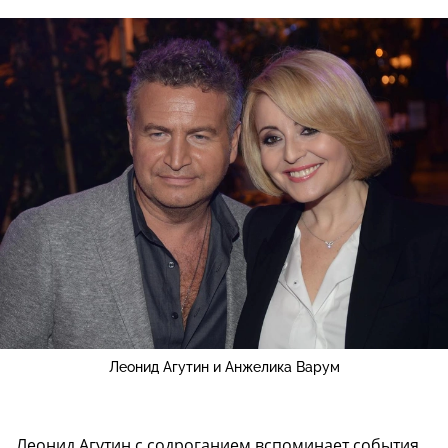
Леонид Агутин и Анжелика Варум
Леонид Агутин с содроганием вспоминает события