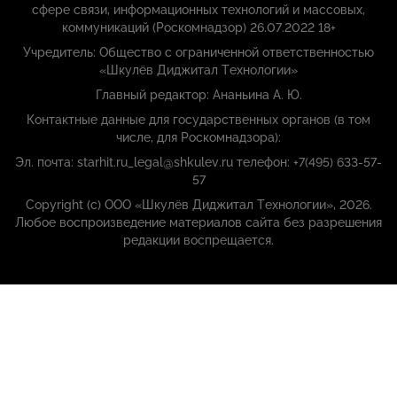
сфере связи, информационных технологий и массовых,
коммуникаций (Роскомнадзор) 26.07.2022 18+
Учредитель: Общество с ограниченной ответственностью
«Шкулёв Диджитал Технологии»
Главный редактор: Ананьина А. Ю.
Контактные данные для государственных органов (в том
числе, для Роскомнадзора):
Эл. почта: starhit.ru_legal@shkulev.ru телефон: +7(495) 633-57-
57
Copyright (с) ООО «Шкулёв Диджитал Технологии», 2026.
Любое воспроизведение материалов сайта без разрешения
редакции воспрещается.