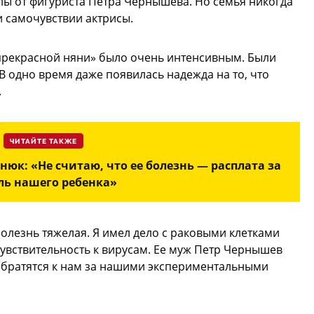
ы от фигуриста Петра Чернышева. Но семья никогда
 самочувствии актрисы.
 прекрасной няни» было очень интенсивным. Были
 одно время даже появилась надежда на то, что
.
ЧИТАЙТЕ ТАКЖЕ
юк: «Не считаю, что ее болезнь — расплата за
ль нашего ребенка»
 болезнь тяжелая. Я имел дело с раковыми клетками
чувствительность к вирусам. Ее муж Петр Чернышев
и обратятся к нам за нашими экспериментальными