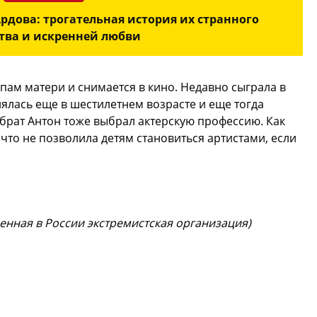
рдова: трогательная история их странного
тва и искренней любви
опам матери и снимается в кино. Недавно сыграла в
нялась еще в шестилетнем возрасте и еще тогда
 брат Антон тоже выбрал актерскую профессию. Как
 что не позволила детям становиться артистами, если
щенная в России экстремистская организация)