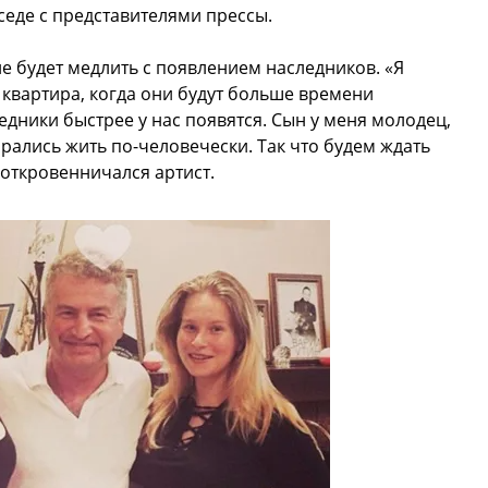
еде с представителями прессы.
не будет медлить с появлением наследников. «Я
я квартира, когда они будут больше времени
едники быстрее у нас появятся. Сын у меня молодец,
тарались жить по-человечески. Так что будем ждать
зоткровенничался артист.