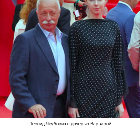
Леонид Якубович с дочерью Варварой