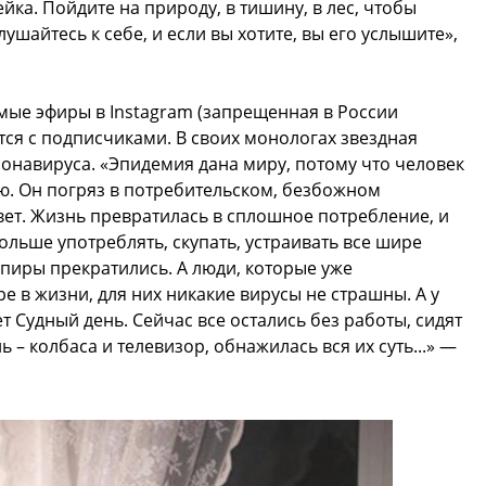
йка. Пойдите на природу, в тишину, в лес, чтобы
ушайтесь к себе, и если вы хотите, вы его услышите»,
мые эфиры в Instagram (запрещенная в России
тся с подписчиками. В своих монологах звездная
онавируса. «Эпидемия дана миру, потому что человек
ью. Он погряз в потребительском, безбожном
вет. Жизнь превратилась в сплошное потребление, и
ольше употреблять, скупать, устраивать все шире
 пиры прекратились. А люди, которые уже
е в жизни, для них никакие вирусы не страшны. А у
дет Судный день. Сейчас все остались без работы, сидят
 – колбаса и телевизор, обнажилась вся их суть...» —