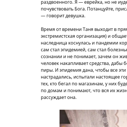
раздвоенного. Я — еврейка, но не иуде
почувствовать Бога. Потанцуйте, присл
— говорит девушка.
Время от времени Таня выходит в пря
экстремистская организация) и общае
наследница коснулась и пандемии кор
сам стал эпидемией, сам стал болезн
сознании и не понимает, зачем он жи
человек накапливает средства, дабы б
пиры. И эпидемия дана, чтобы все эти
настрадались, испытали настоящее гор
тех, кто бегал по магазинам, у них бу
по домам и понимают, что вся их жизнь
рассуждает она.