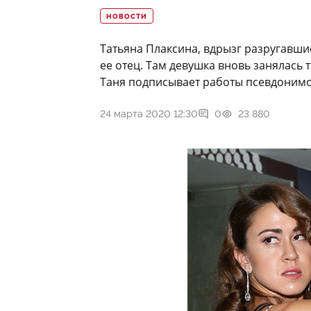
НОВОСТИ
Татьяна Плаксина, вдрызг разругавшис
ее отец. Там девушка вновь занялась 
Таня подписывает работы псевдонимом
24 марта 2020 12:30
0
23 880