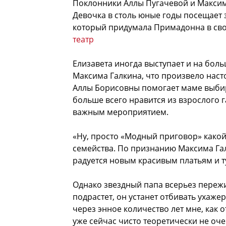
Поклонники Аллы Пугачевой и Максим
Девочка в столь юные годы посещает з
который придумала Примадонна в св
театр
Елизавета иногда выступает и на бол
Максима Галкина, что произвело наст
Аллы Борисовны помогает маме выбир
больше всего нравится из взрослого г
важным мероприятием.
«Ну, просто «Модный приговор» какой
семейства. По признанию Максима Гал
радуется новым красивым платьям и т
Однако звездный папа всерьез пережив
подрастет, он устанет отбивать ухажер
через энное количество лет мне, как 
уже сейчас чисто теоретически не оче