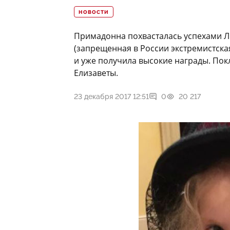
НОВОСТИ
Примадонна похвасталась успехами 
(запрещенная в России экстремистска
и уже получила высокие награды. По
Елизаветы.
23 декабря 2017 12:51
0
20 217