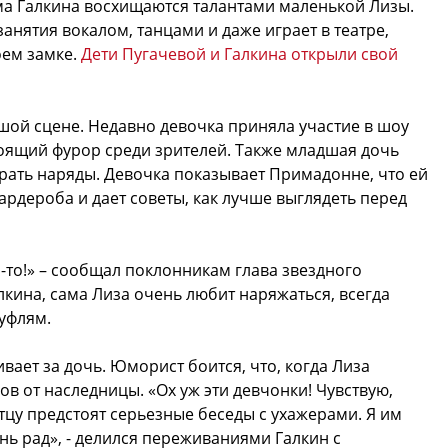
а Галкина восхищаются талантами маленькой Лизы.
анятия вокалом, танцами и даже играет в театре,
оем замке.
Дети Пугачевой и Галкина открыли свой
ьшой сцене. Недавно девочка приняла участие в шоу
оящий фурор среди зрителей. Также младшая дочь
ать наряды. Девочка показывает Примадонне, что ей
ардероба и дает советы, как лучше выглядеть перед
-то!» – сообщал поклонникам глава звездного
кина, сама Лиза очень любит наряжаться, всегда
уфлям.
ает за дочь. Юморист боится, что, когда Лиза
ов от наследницы. «Ох уж эти девчонки! Чувствую,
отцу предстоят серьезные беседы с ухажерами. Я им
нь рад», - делился переживаниями Галкин с