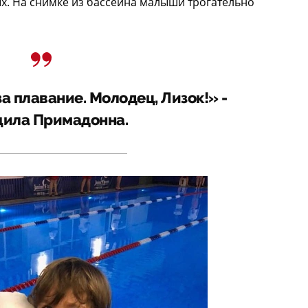
х. На снимке из бассейна малыши трогательно
а плавание. Молодец, Лизок!» -
ила Примадонна.