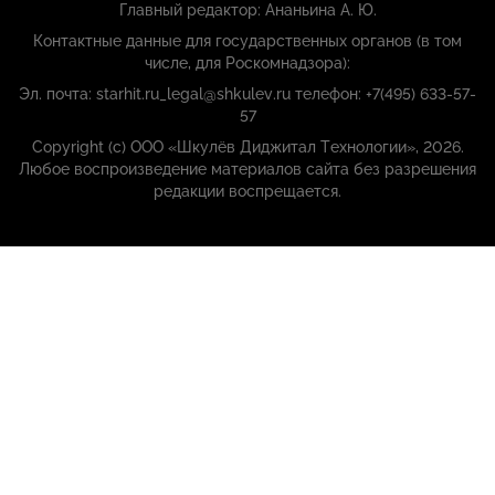
Главный редактор: Ананьина А. Ю.
Контактные данные для государственных органов (в том
числе, для Роскомнадзора):
Эл. почта: starhit.ru_legal@shkulev.ru телефон: +7(495) 633-57-
57
Copyright (с) ООО «Шкулёв Диджитал Технологии», 2026.
Любое воспроизведение материалов сайта без разрешения
редакции воспрещается.