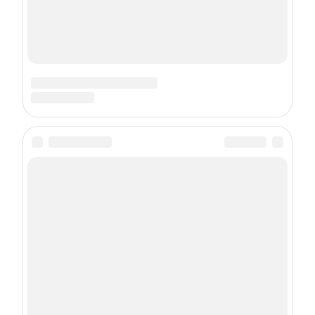
Подписка на рассылку
Даю
согласие
на обработку персональных данных
С
Политикой
обработки персональных данных согласен
Подписаться