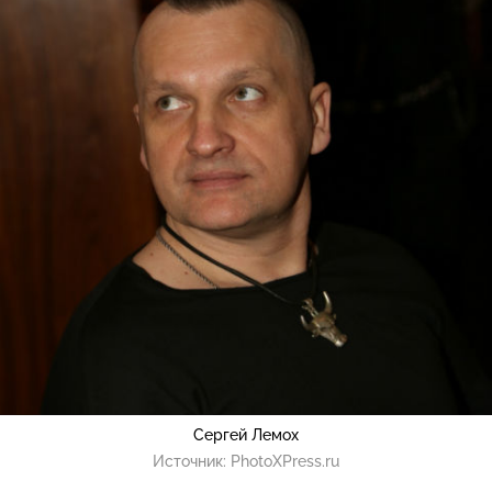
Сергей Лемох
Источник:
PhotoXPress.ru