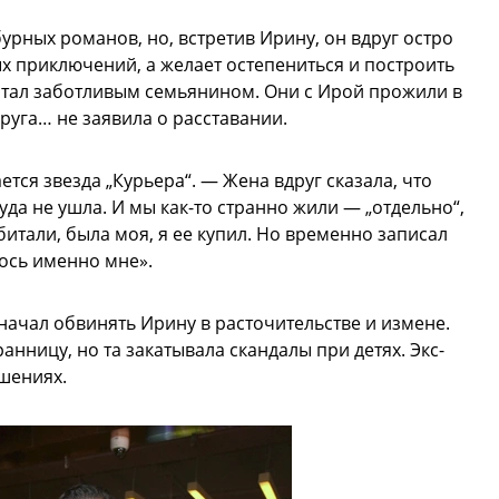
урных романов, но, встретив Ирину, он вдруг остро
х приключений, а желает остепениться и построить
стал заботливым семьянином. Они с Ирой прожили в
пруга… не заявила о расставании.
тся звезда „Курьера“. — Жена вдруг сказала, что
уда не ушла. И мы как-то странно жили — „отдельно“,
битали, была моя, я ее купил. Но временно записал
лось именно мне».
начал обвинять Ирину в расточительстве и измене.
ранницу, но та закатывала скандалы при детях. Экс-
шениях.