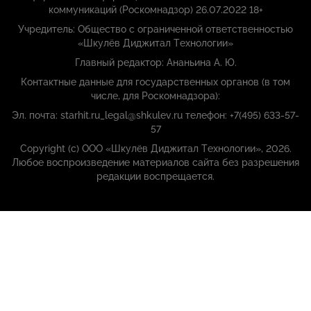
коммуникаций (Роскомнадзор) 26.07.2022 18+
Учредитель: Общество с ограниченной ответственностью
«Шкулёв Диджитал Технологии»
Главный редактор: Ананьина А. Ю.
Контактные данные для государственных органов (в том
числе, для Роскомнадзора):
Эл. почта: starhit.ru_legal@shkulev.ru телефон: +7(495) 633-57-
57
Copyright (с) ООО «Шкулёв Диджитал Технологии», 2026.
Любое воспроизведение материалов сайта без разрешения
редакции воспрещается.