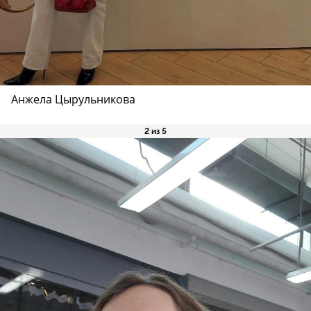
Анжела Цырульникова
2 из 5