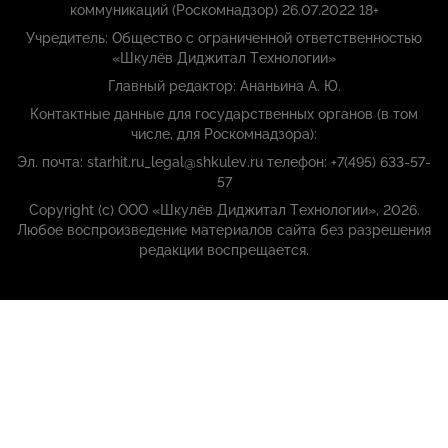
коммуникаций (Роскомнадзор) 26.07.2022 18+
Учредитель: Общество с ограниченной ответственностью
«Шкулёв Диджитал Технологии»
Главный редактор: Ананьина А. Ю.
Контактные данные для государственных органов (в том
числе, для Роскомнадзора):
Эл. почта: starhit.ru_legal@shkulev.ru телефон: +7(495) 633-57-
57
Copyright (с) ООО «Шкулёв Диджитал Технологии», 2026.
Любое воспроизведение материалов сайта без разрешения
редакции воспрещается.