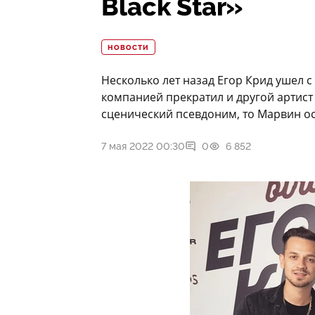
Black Star»
НОВОСТИ
Несколько лет назад Егор Крид ушел с 
компанией прекратил и другой артист
сценический псевдоним, то Марвин ос
7 мая 2022 00:30
0
6 852