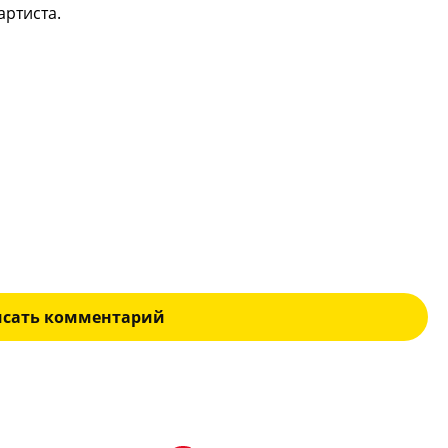
артиста.
исать комментарий