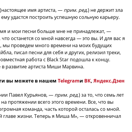
(настоящее имя артиста, —
прим. ред.
) не держит зла
о ему удастся построить успешную сольную карьеру.
имя и мои песни больше мне не принадлежат, —
 что останется со мной навсегда — это вы. И для вас я
, мы проведем много времени на моих будущих
йбла, писал песни для себя и других, релизил треки,
овместная работа с Black Star подошла к концу.
е в развитие артиста Миши Марвина.
ти вы можете в нашем
Telegram
и
ВК
,
Яндекс.Дзен
нии Павел Курьянов, —
прим. ред.
) за то, что семь лет
на протяжении всего этого времени. Все, что вы
огромная команда, часть которой осталась со мной.
ой главе жизни. Теперь я Миша М», — откровенничал