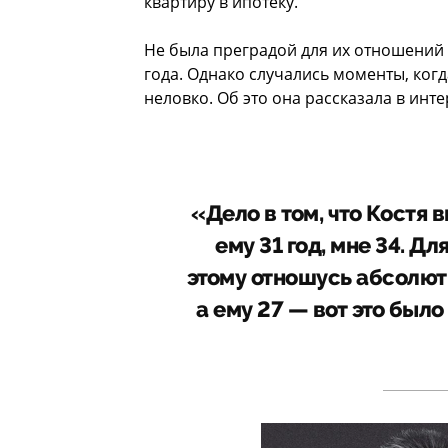
квартиру в ипотеку.
Не была преградой для их отношений 
года. Однако случались моменты, ког
неловко. Об это она рассказала в ин
«Дело в том, что Костя 
ему 31 год, мне 34. Дл
этому отношусь абсолютн
а ему 27 — вот это был