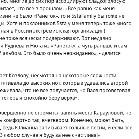
чно, многие до сих пор ассоциируют сладкоголосую
читает, что все в прошлом. «Все равно как меня
зни не было «Ранеток», то и 5staFamily бы тоже не
ы! Хотя и поклонников 5sta у меня теперь тоже много
нная в России экстремистская организация)
ене тоже всячески поддерживают. Вот недавно
я Руднева и Нюта из «Ранеток», а чуть раньше и сам
й альбом. Это было очень неожиданно», - делится
ет Козлову, несмотря на некоторые сложности –
тягивала до высоких нот, которые удавались второй
живала, что не все получается, но Вася посоветовал
 теперь я спокойно беру верха».
совершенно не стремится занять место Карауловой, не
нь комфортно так, вчетвером. Конечно, может быть,
, ведь Юлианна записывает сольные песни, и если все
В любом случае я буду за нее счастлива!»