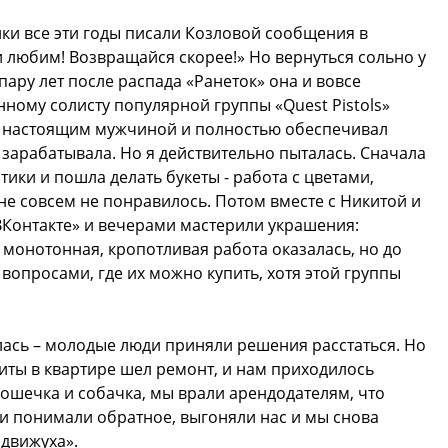
ки все эти годы писали Козловой сообщения в
и любим! Возвращайся скорее!» Но вернуться сольно у
 пару лет после распада «Ранеток» она и вовсе
нному солисту популярной группы «Quest Pistols»
я настоящим мужчиной и полностью обеспечивал
е зарабатывала. Но я действительно пыталась. Сначала
ики и пошла делать букеты - работа с цветами,
не совсем не понравилось. Потом вместе с Никитой и
ВКонтакте» и вечерами мастерили украшения:
 монотонная, кропотливая работа оказалась, но до
вопросами, где их можно купить, хотя этой группы
лась – молодые люди приняли решения расстаться. Но
киты в квартире шел ремонт, и нам приходилось
 кошечка и собачка, мы врали арендодателям, что
ни понимали обратное, выгоняли нас и мы снова
 движуха».