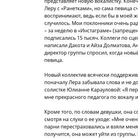
представляет новую вокалистку. Коне
Леру с «Ранетками», но сама певица с
воспринимают, ведь если бы в моей жи
случилось. Мои поклонники очень рад
– за неделю в «Инстаграме» (запреще
подписались 15 тысяч. Коллеги по сц
написали Дакота и Айза Долматова, Ан
директор группы спросил, когда новы
певица.
Новый коллектив всячески поддержива
поначалу Лера забывала слова и не до
солистке Юлианне Карауловой: «Я пере
мне прекрасного педагога по вокалу и
Кроме того, по словам девушки, она 
смотря на слухи о ее уходе: «Мне оче
парни перестраховались и взяли меня
получится, она может уйти из группы. 