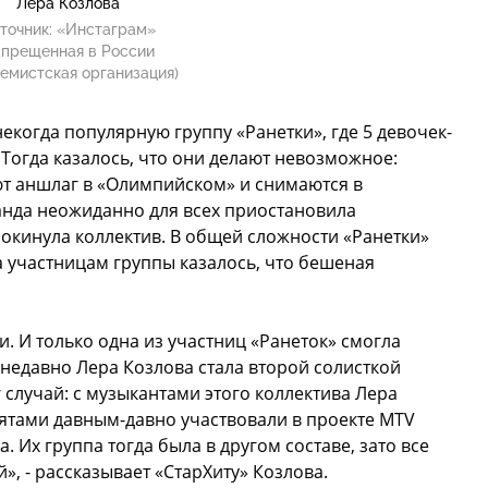
Лера Козлова
точник:
«Инстаграм»
апрещенная в России
емистская организация)
екогда популярную группу «Ранетки», где 5 девочек-
 Тогда казалось, что они делают невозможное:
ют аншлаг в «Олимпийском» и снимаются в
анда неожиданно для всех приостановила
покинула коллектив. В общей сложности «Ранетки»
а участницам группы казалось, что бешеная
и. И только одна из участниц «Ранеток» смогла
 недавно Лера Козлова стала второй солисткой
 случай: с музыкантами этого коллектива Лера
бятами давным-давно участвовали в проекте MTV
а. Их группа тогда была в другом составе, зато все
», - рассказывает «СтарХиту» Козлова.