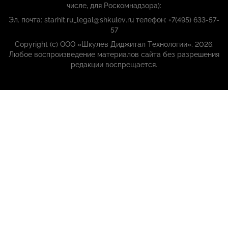
числе, для Роскомнадзора):
Эл. почта: starhit.ru_legal@shkulev.ru телефон: +7(495) 633-57-
57
Copyright (с) ООО «Шкулёв Диджитал Технологии», 2026.
Любое воспроизведение материалов сайта без разрешения
редакции воспрещается.