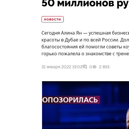
50 миллионов р
НОВОСТИ
Сегодня Алина Ян — успешная бизнесв
красоты в Дубае и по всей России. До
благосостояния ей помогли советы к
горько пожалела о знакомстве с трен
31 января 2022 19:02
0
2 893