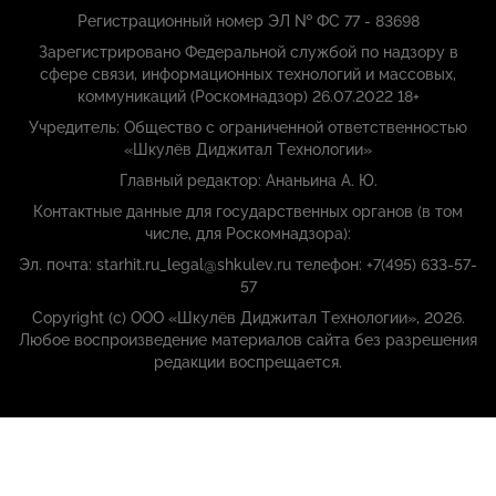
Регистрационный номер ЭЛ № ФС 77 - 83698
Зарегистрировано Федеральной службой по надзору в
сфере связи, информационных технологий и массовых,
коммуникаций (Роскомнадзор) 26.07.2022 18+
Учредитель: Общество с ограниченной ответственностью
«Шкулёв Диджитал Технологии»
Главный редактор: Ананьина А. Ю.
Контактные данные для государственных органов (в том
числе, для Роскомнадзора):
Эл. почта: starhit.ru_legal@shkulev.ru телефон: +7(495) 633-57-
57
Copyright (с) ООО «Шкулёв Диджитал Технологии», 2026.
Любое воспроизведение материалов сайта без разрешения
редакции воспрещается.