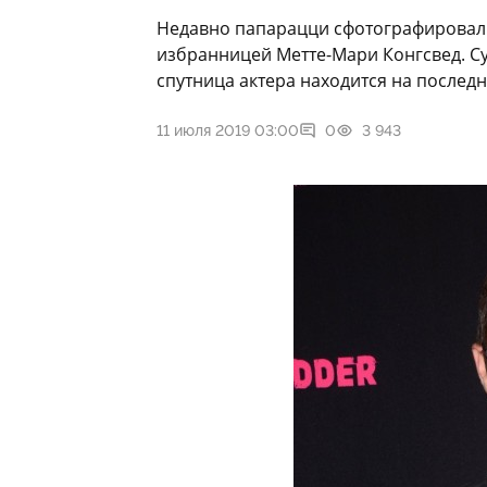
Недавно папарацци сфотографировали
избранницей Метте-Мари Конгсвед. Су
спутница актера находится на послед
11 июля 2019 03:00
0
3 943