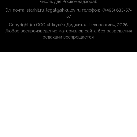
числе, для Роскомнадзора):
Эл. почта: starhit.ru_legal@shkulev.ru телефон: +7(495) 633-57-
57
Copyright (с) ООО «Шкулёв Диджитал Технологии», 2026.
Любое воспроизведение материалов сайта без разрешения
редакции воспрещается.