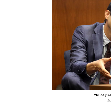
Актер уве
Ис