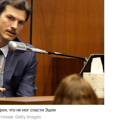
рен, что не мог спасти Эшли
точник:
Getty Images