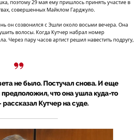
шка, поэтому 29 мая ему пришлось принять участие в
твах, совершенных Майклом Гарджуло.
день он созвонился с Эшли около восьми вечера. Она
сушить волосы. Когда Кутчер набрал номер
ила. Через пару часов артист решил навестить подругу,
вета не было. Постучал снова. И еще
 я предположил, что она ушла куда-то
 рассказал Кутчер на суде.