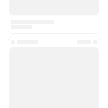
О проекте
Контакты
Реклама
Правила участия в конкурсах
Пользовательское соглашение
Политика использования cookies
Рекомендательные технологии
Техподдержка