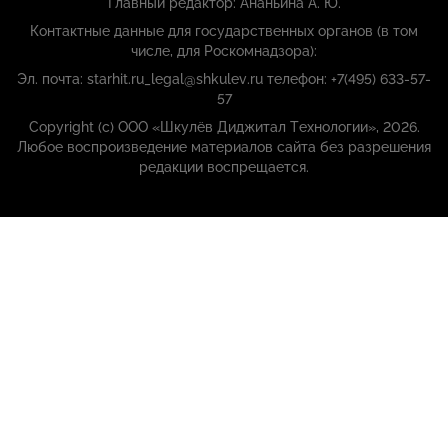
Главный редактор: Ананьина А. Ю.
Контактные данные для государственных органов (в том
числе, для Роскомнадзора):
Эл. почта: starhit.ru_legal@shkulev.ru телефон: +7(495) 633-57-
57
Copyright (с) ООО «Шкулёв Диджитал Технологии», 2026.
Любое воспроизведение материалов сайта без разрешения
редакции воспрещается.