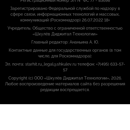
Регистрационный номер ЭЛ № ФС 77 - 83698
Зарегистрировано Федеральной службой по надзору в
сфере связи, информационных технологий и массовых,
коммуникаций (Роскомнадзор) 26.07.2022 18+
Учредитель: Общество с ограниченной ответственностью
«Шкулёв Диджитал Технологии»
Главный редактор: Ананьина А. Ю.
Контактные данные для государственных органов (в том
числе, для Роскомнадзора):
Эл. почта: starhit.ru_legal@shkulev.ru телефон: +7(495) 633-57-
57
Copyright (с) ООО «Шкулёв Диджитал Технологии», 2026.
Любое воспроизведение материалов сайта без разрешения
редакции воспрещается.