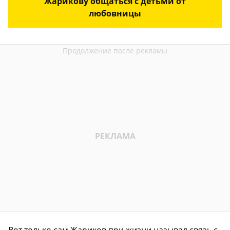
Жарикову общаться с детьми от
любовницы