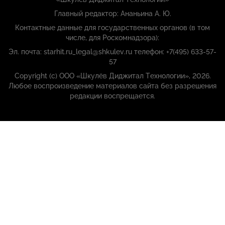
Главный редактор: Ананьина А. Ю.
Контактные данные для государственных органов (в том
числе, для Роскомнадзора):
Эл. почта: starhit.ru_legal@shkulev.ru телефон: +7(495) 633-57-
57
Copyright (с) ООО «Шкулёв Диджитал Технологии», 2026.
Любое воспроизведение материалов сайта без разрешения
редакции воспрещается.