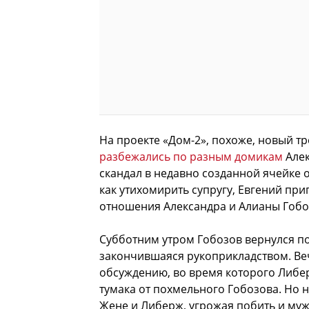
На проекте «Дом-2», похоже, новый тр
разбежались по разным домикам
Алек
скандал в недавно созданной ячейке 
как утихомирить супругу, Евгений при
отношения Александра и Алианы Гобо
Субботним утром Гобозов вернулся по
закончившаяся рукоприкладством. Ве
обсуждению, во время которого Либер
тумака от похмельного Гобозова. Но н
Жене и Либерж, угрожая побить и муж