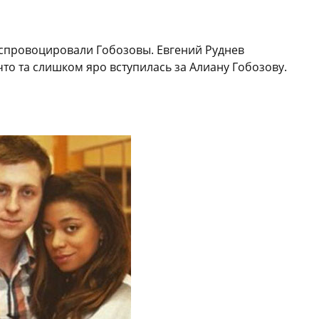
 спровоцировали Гобозовы. Евгений Руднев
что та слишком яро вступилась за Алиану Гобозову.