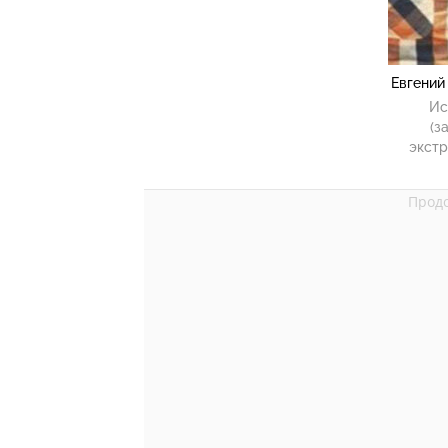
Евгений
Ис
(з
экстр