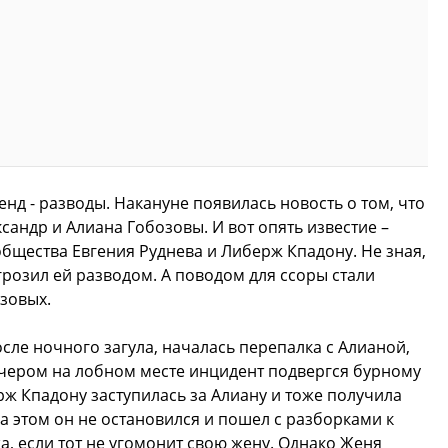
енд - разводы. Накануне появилась новость о том, что
сандр и Алиана Гобозовы. И вот опять известие –
общества Евгения Руднева и Либерж Кпадону. Не зная,
грозил ей разводом. А поводом для ссоры стали
зовых.
сле ночного загула, началась перепалка с Алианой,
чером на лобном месте инцидент подвергся бурному
ж Кпадону заступилась за Алиану и тоже получила
а этом он не остановился и пошел с разборками к
а, если тот не угомонит свою жену. Однако Женя