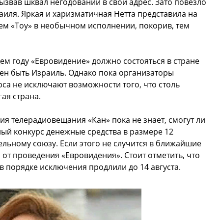
ызвав шквал негодований в свой адрес. Зато повезло
аиля. Яркая и харизматичная Нетта представила на
ем «Toy» в необычном исполнении, покорив, тем
м году «Евровидение» должно состояться в стране
жен быть Израиль. Однако пока организаторы
са не исключают возможности того, что столь
ая страна.
ия телерадиовещания «Кан» пока не знает, смогут ли
ный конкурс денежные средства в размере 12
льному союзу. Если этого не случится в ближайшие
я от проведения «Евровидения». Стоит отметить, что
 в порядке исключения продлили до 14 августа.