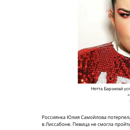
Нетта Барзилай ус
«
Россиянка Юлия Самойлова потерпела
в Лиссабоне. Певица не смогла пройти