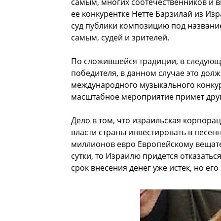
самым, многих соотечественников и в
ее конкурентке Нетте Барзилай из Изр
суд публики композицию под названи
самым, судей и зрителей.
По сложившейся традиции, в следующе
победителя, в данном случае это дол
международного музыкального конкур
масштабное мероприятие примет друг
Дело в том, что израильская корпорац
власти страны инвестировать в песен
миллионов евро Европейскому вещате
сутки, то Израилю придется отказатьс
срок внесения денег уже истек, но его