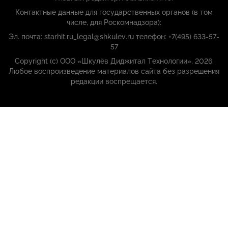
Контактные данные для государственных органов (в том
числе, для Роскомнадзора):
Эл. почта: starhit.ru_legal@shkulev.ru телефон: +7(495) 633-57-
57
Copyright (с) ООО «Шкулёв Диджитал Технологии», 2026.
Любое воспроизведение материалов сайта без разрешения
редакции воспрещается.