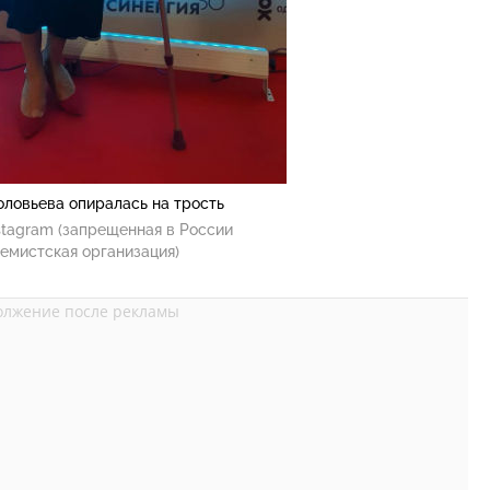
оловьева опиралась на трость
stagram (запрещенная в России
емистская организация)