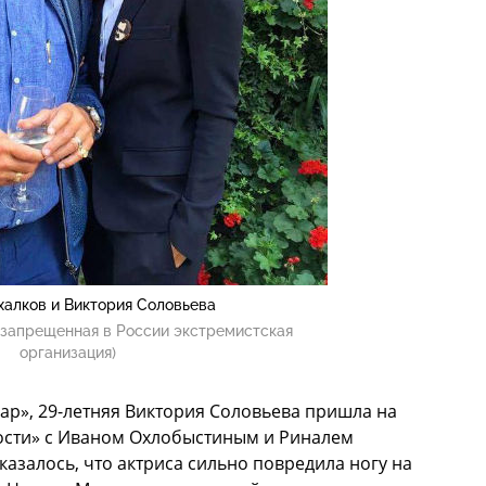
халков и Виктория Соловьева
(запрещенная в России экстремистская
организация)
ар», 29-летняя Виктория Соловьева пришла на
ости» с Иваном Охлобыстиным и Риналем
азалось, что актриса сильно повредила ногу на