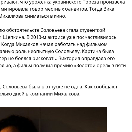
ривают, что уроженка украинского Тореза произвела
ымитировала говор местных бандитов. Тогда Вика
ихалкова сниматься в кино.
ию обстоятельств Соловьева стала студенткой
 Щепкина. В 2013-м актрисе уже посчастливилось
. Когда Михалков начал работать над фильмом
лавную роль неопытную Соловьеву. Картина была
сер не боялся рисковать. Виктория оправдала его
олью, а фильм получил премию «Золотой орел» в пяти
 Соловьева была в отпуске не одна. Как сообщают
олько дней в компании Михалкова.