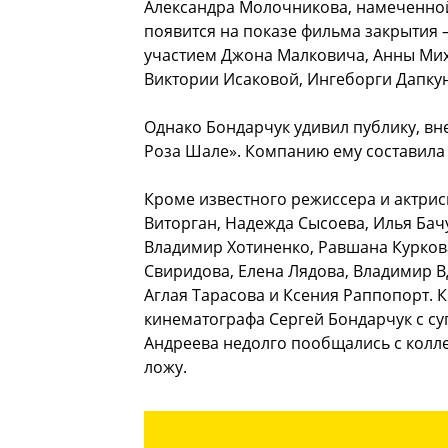
Александра Молочникова, намеченной 
появится на показе фильма закрытия 
участием Джона Малковича, Анны Мих
Виктории Исаковой, Ингеборги Дапку
Однако Бондарчук удивил публику, вне
Роза Шале». Компанию ему составила
Кроме известного режиссера и актри
Виторган, Надежда Сысоева, Илья Ба
Владимир Хотиненко, Равшана Курков
Свиридова, Елена Лядова, Владимир 
Аглая Тарасова и Ксения Раппопорт. К
кинематографа Сергей Бондарчук с с
Андреева недолго пообщались с колле
ложу.