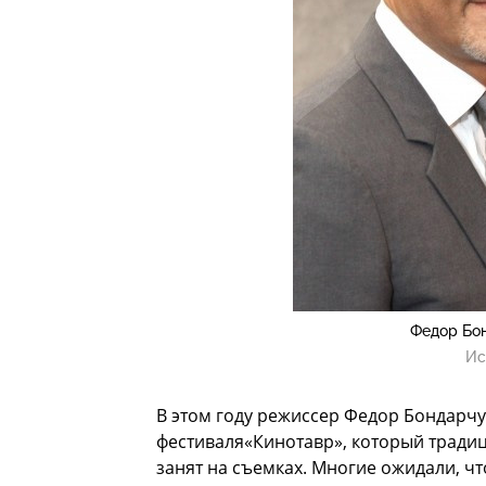
Федор Бон
Ис
В этом году режиссер Федор Бондарчу
фестиваля«Кинотавр», который тради
занят на съемках. Многие ожидали, ч