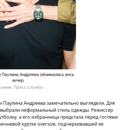
и Паулина Андреева обнимались весь
вечер
очник:
Пресс-служба
 и Паулина Андреева замечательно выглядели. Для
 выбрали неформальный стиль одежды. Режиссер
тболку, а его избранница предстала перед гостями
ричневой куртке oversize, подчеркивавшей ее