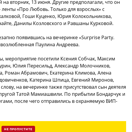
на вторник, 13 июня. Другие предполагали, что он
– ленты «Про Любовь. Только для взрослых» с
алковой, Гоши Куценко, Юрия Колокольникова,
найте, Данилы Козловского и Равшаны Курковой.
запно появившись на вечеринке «Surprise Party.
 возлюбленная Паулина Андреева.
сы, мероприятие посетили Ксения Собчак, Максим
чурин, Юлия Пересильд, Александр Молочников,
а, Роман Абрамович, Екатерина Климова, Алена
Вдовиченков, Катерина Шпица, Евгений Миронов,
 слову, на вечеринке также присутствовал сын деятеля
упругой Татой Мамиашвили. По прибытии Бондарчук и
гами, после чего отправились в охраняемую ВИП-
НЕ ПРОПУСТИТЕ