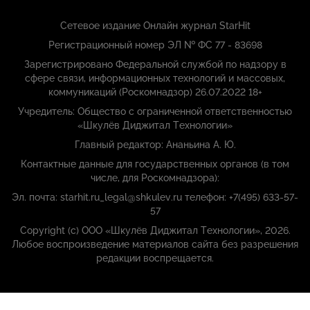
Сетевое издание Онлайн журнал StarHit
Регистрационный номер ЭЛ № ФС 77 - 83698
Зарегистрировано Федеральной службой по надзору в
сфере связи, информационных технологий и массовых,
коммуникаций (Роскомнадзор) 26.07.2022 18+
Учредитель: Общество с ограниченной ответственностью
«Шкулёв Диджитал Технологии»
Главный редактор: Ананьина А. Ю.
Контактные данные для государственных органов (в том
числе, для Роскомнадзора):
Эл. почта: starhit.ru_legal@shkulev.ru телефон: +7(495) 633-57-
57
Copyright (с) ООО «Шкулёв Диджитал Технологии», 2026.
Любое воспроизведение материалов сайта без разрешения
редакции воспрещается.