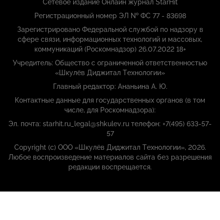
Сетевое издание Онлайн журнал StarHit
Регистрационный номер ЭЛ № ФС 77 - 83698
Зарегистрировано Федеральной службой по надзору в
сфере связи, информационных технологий и массовых,
коммуникаций (Роскомнадзор) 26.07.2022 18+
Учредитель: Общество с ограниченной ответственностью
«Шкулёв Диджитал Технологии»
Главный редактор: Ананьина А. Ю.
Контактные данные для государственных органов (в том
числе, для Роскомнадзора):
Эл. почта: starhit.ru_legal@shkulev.ru телефон: +7(495) 633-57-
57
Copyright (с) ООО «Шкулёв Диджитал Технологии», 2026.
Любое воспроизведение материалов сайта без разрешения
редакции воспрещается.