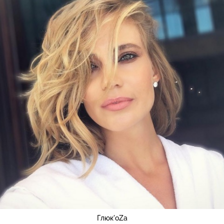
Глюк'оZа