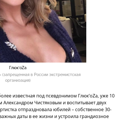
Глюк’oZа
 (запрещенная в России экстремистская
организация)
олее известная под псевдонимом Глюк’oZа, уже 10
ом Александром Чистяковым и воспитывает двух
артистка отпраздновала юбилей – собственное 30-
 важных даты в ее жизни и устроила грандиозное