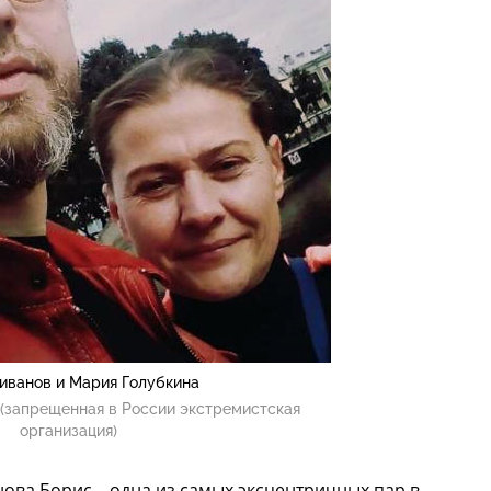
иванов и Мария Голубкина
(запрещенная в России экстремистская
организация)
ова Борис – одна из самых эксцентричных пар в