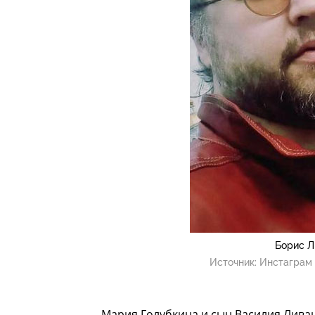
Борис Л
Источник:
Инстаграм 
Мария Голубкина и сын Василия Ливан